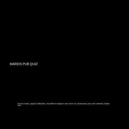
MARDIS PUB QUIZ
Tous les mardis, jusqu'au 9 décembre, rassemble ton équipe et viens tester tes connaissances avec notre animateur Charles
Déry