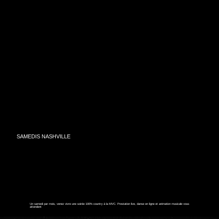
SAMEDIS NASHVILLE
Un samedi par mois, venez vivre une soirée 100% country à la MVC. Prestation live, danse en ligne et animation musicale vous
attendent