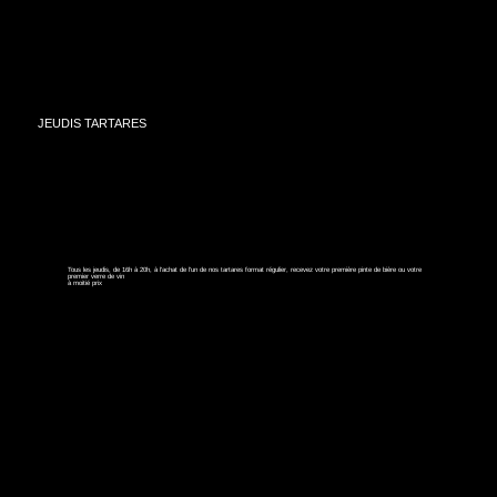
JEUDIS TARTARES
Tous les jeudis, de 16h à 20h, à l'achat de l'un de nos tartares format régulier, recevez votre première pinte de bière ou votre
premier verre de vin
à moitié prix