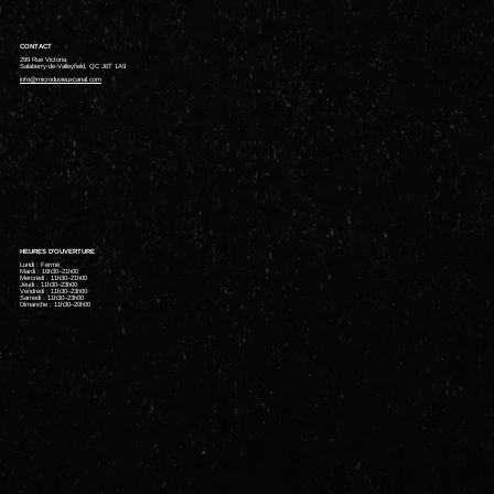
CONTACT
299 Rue Victoria,
Salaberry-de-Valleyfield, QC J6T 1A9
info@microduvieuxcanal.com
HEURES D'OUVERTURE
Lundi : Fermé
Mardi : 16h30–21h00
Mercredi : 11h30–21h00
Jeudi : 11h30–23h00
Vendredi : 11h30–23h00
Samedi : 11h30–23h00
Dimanche : 11h30–20h00