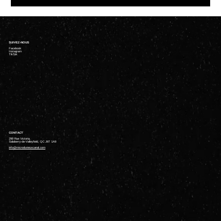
SUIVEZ-NOUS
Facebook
Instagram
TikTok
CONTACT
299 Rue Victoria,
Salaberry-de-Valleyfield, QC J6T 1A9
info@microduvieuxcanal.com