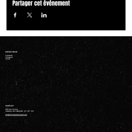
Partager cet événement
SUIVEZ-NOUS
Facebook
Instagram
TikTok
CONTACT
299 Rue Victoria,
Salaberry-de-Valleyfield, QC J6T 1A9
info@microduvieuxcanal.com