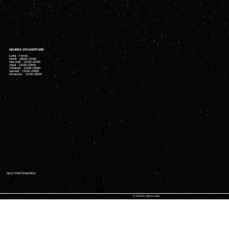
HEURES D'OUVERTURE
Lundi : Fermé
Mardi : 16h30–21h00
Mercredi : 11h30–21h00
Jeudi : 11h30–23h00
Vendredi : 11h30–23h00
Samedi : 11h30–23h00
Dimanche : 11h30–20h00
NOS PARTENAIRES
© 2025 by Agence Aka