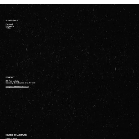
SUIVEZ-NOUS
Facebook
Instagram
TikTok
CONTACT
299 Rue Victoria,
Salaberry-de-Valleyfield, QC J6T 1A9
info@microduvieuxcanal.com
HEURES D'OUVERTURE
Lundi : Fermé