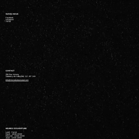
SUIVEZ-NOUS
Facebook
Instagram
TikTok
CONTACT
299 Rue Victoria,
Salaberry-de-Valleyfield, QC J6T 1A9
info@microduvieuxcanal.com
HEURES D'OUVERTURE
Lundi : Fermé
Mardi : 16h30–21h00
Mercredi : 11h30–21h00
Jeudi : 11h30–23h00