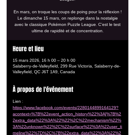
En mars, on troque les coups de poing pour la réflexion !
Le dimanche 15 mars, on replonge dans la nostalgie
avec le classique Pokémon Puzzle League. C’est le test
ultime de rapidité et de concentration.
Heure et lieu
15 mars 2026, 16 h 00 – 20 h 00
Salaberry-de-Valleyfield, 299 Rue Victoria, Salaberry-de-
Valleyfield, QC J6T 1A9, Canada
À propos de l'événement
Lien : 
https://www.facebook.com/events/2280144899164129?
acontext=%7B%22event_action_history%22%3A[%7B%2
2extra_data%22%3A%22%22%2C%22mechanism%22%
3A%22unknown%22%2C%22surface%22%3A%22user_ti
meline%22%7D%2C%7B%22extra_data%22%3A%22%2