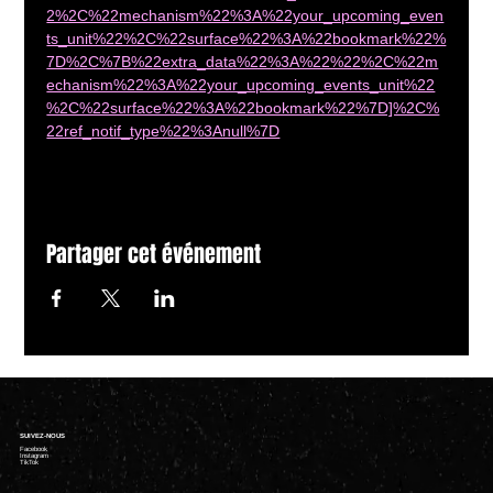
2%2C%22mechanism%22%3A%22your_upcoming_even
ts_unit%22%2C%22surface%22%3A%22bookmark%22%
7D%2C%7B%22extra_data%22%3A%22%22%2C%22m
echanism%22%3A%22your_upcoming_events_unit%22
%2C%22surface%22%3A%22bookmark%22%7D]%2C%
22ref_notif_type%22%3Anull%7D
Partager cet événement
SUIVEZ-NOUS
Facebook
Instagram
TikTok