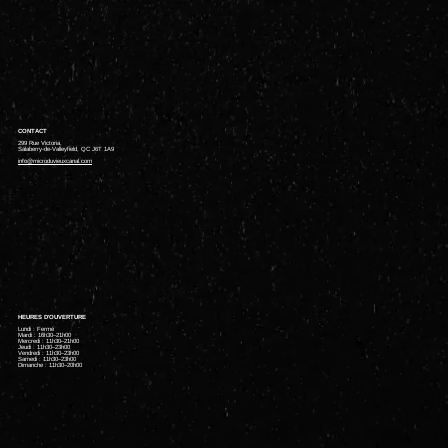
CONTACT
299 Rue Victoria,
Salaberry-de-Valleyfield, QC J6T 1A9
info@microduvieuxcanal.com
HEURES D'OUVERTURE
Lundi : Fermé
Mardi : 16h30–21h00
Mercredi : 11h30–21h00
Jeudi : 11h30–23h00
Vendredi : 11h30–23h00
Samedi : 11h30–23h00
Dimanche : 11h30–20h00